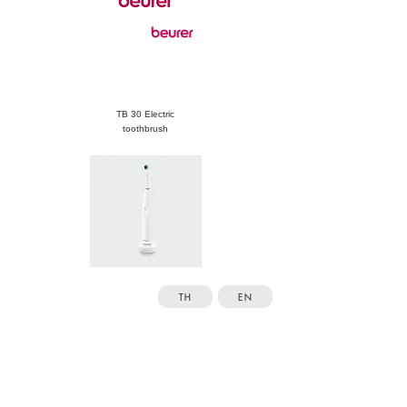
TB 30 Electric
toothbrush
TH
EN