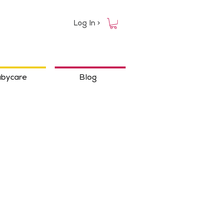
Log In >
bycare
Blog