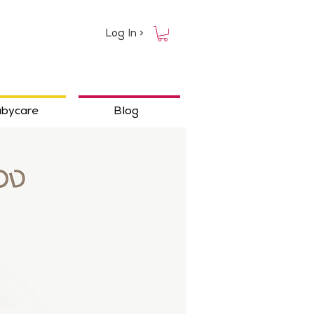
Log In >
bycare
Blog