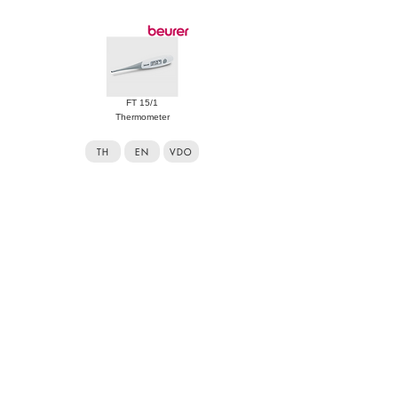
FT 15/1
Thermometer
TH
EN
VDO