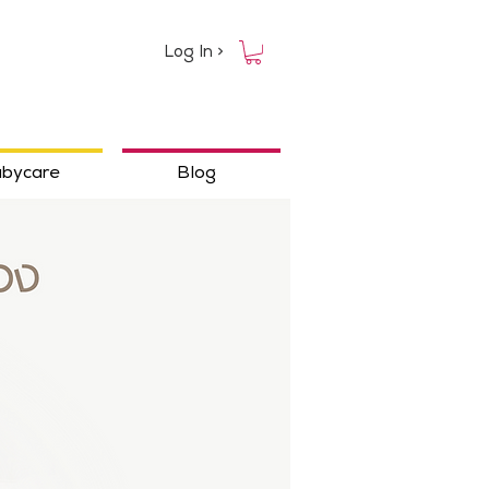
Log In >
bycare
Blog