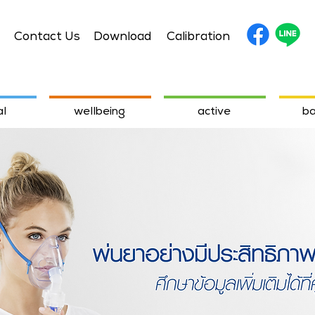
Contact Us
Download
Calibration
l
wellbeing
active
ba