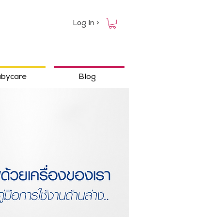
Log In >
bycare
Blog